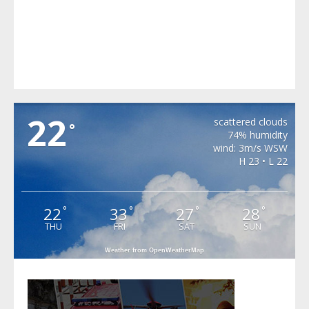
MIHAILENI
22
scattered clouds
°
74% humidity
wind: 3m/s WSW
H 23 • L 22
22
33
27
28
°
°
°
°
THU
FRI
SAT
SUN
Weather from OpenWeatherMap