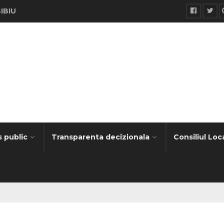
SIBIU
s public
Transparenta decizionala
Consiliul Loc