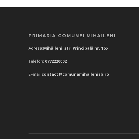
PRIMARIA COMUNEI MIHAILENI
Adresa:
Mihăileni str. Principală nr. 165
Telefon:
0772220002
E–mail:
contact@comunamihailenisb.ro