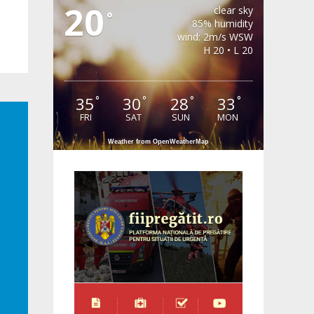
20
clear sky
°
85% humidity
wind: 2m/s WSW
H 20 • L 20
35
30
28
33
°
°
°
°
FRI
SAT
SUN
MON
Weather from OpenWeatherMap