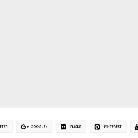
TTER
GOOGLE+
FLICKR
PINTEREST