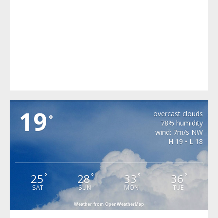
MIHAILENI
19
overcast clouds
°
78% humidity
wind: 7m/s NW
H 19 • L 18
25
28
33
36
°
°
°
°
SAT
SUN
MON
TUE
Weather from OpenWeatherMap