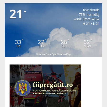
MIHAILENI
21
few clouds
°
79% humidity
wind: 3m/s WSW
H 21 • L 21
33
27
28
32
°
°
°
°
FRI
SAT
SUN
MON
Weather from OpenWeatherMap