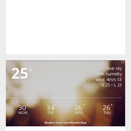
MIHAILENI
25
clear sky
°
44% humidity
wind: 4m/s SE
H 25 • L 25
30
34
26
26
°
°
°
°
MON
TUE
WED
THU
Weather from OpenWeatherMap