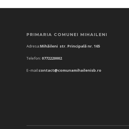
PRIMARIA COMUNEI MIHAILENI
Adresa:
Mihăileni str. Principală nr. 165
Telefon:
0772220002
E–mail:
contact@comunamihailenisb.ro