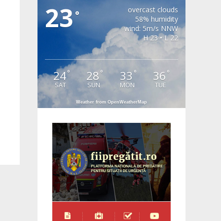
23
overcast clouds
°
58% humidity
wind: 5m/s NNW
H 23 • L 22
24
28
33
36
°
°
°
°
SAT
SUN
MON
TUE
Weather from OpenWeatherMap