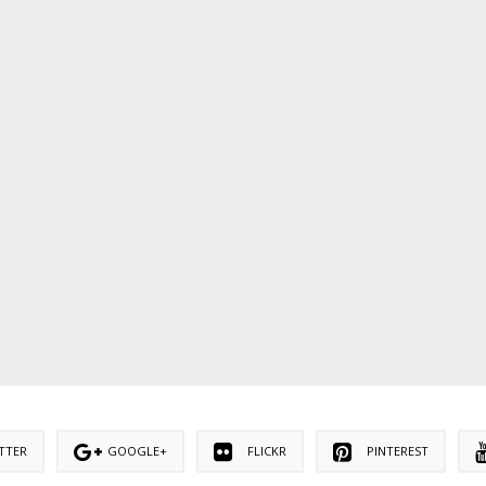
TTER
GOOGLE+
FLICKR
PINTEREST