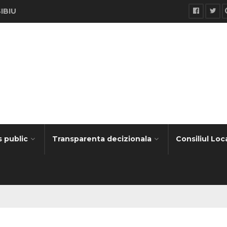
SIBIU
s public
Transparenta decizionala
Consiliul Loc