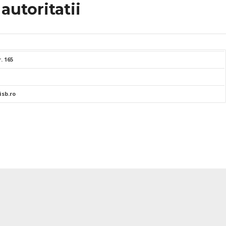
autoritatii
. 165
sb.ro