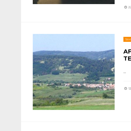
22
Stiri
A
T
...
12