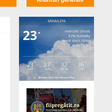
MIHAILENI
23
overcast clouds
°
62% humidity
wind: 6m/s NNW
H 23 • L 23
23
27
32
36
°
°
°
°
SAT
SUN
MON
TUE
Weather from OpenWeatherMap