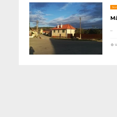
Stiri
Mă
...
12