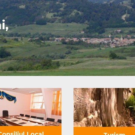
i,
Consiliul Local
Turism