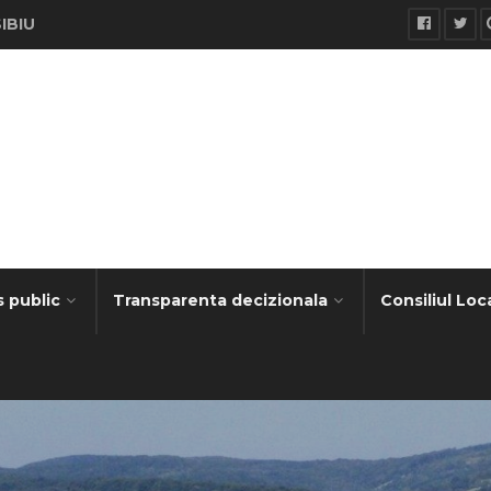
SIBIU
s public
Transparenta decizionala
Consiliul Loc