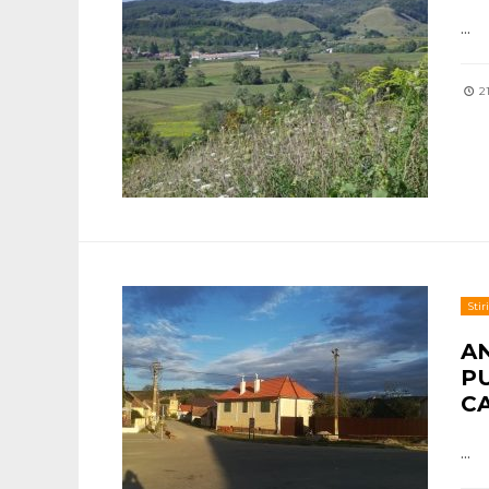
...
21
Stiri
A
P
C
...