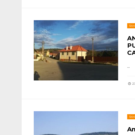
Stiri
A
P
C
...
23
Stiri
An