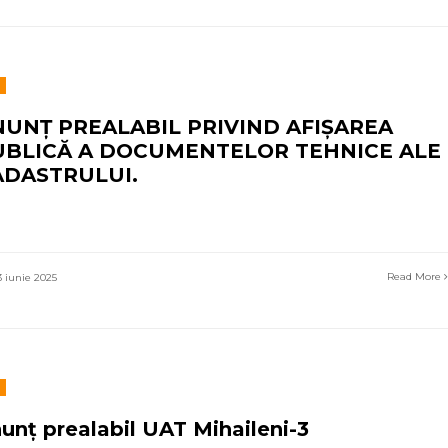
NUNȚ PREALABIL PRIVIND AFIȘAREA
UBLICĂ A DOCUMENTELOR TEHNICE ALE
ADASTRULUI.
Read More
 iunie 2025
unț prealabil UAT Mihaileni-3