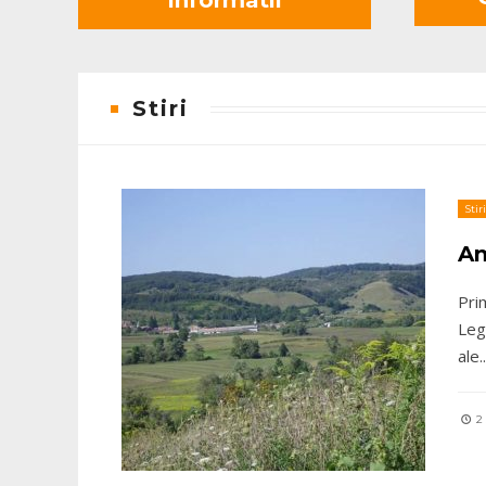
Stiri
Stiri
An
Pri
Leg
ale
..
2 