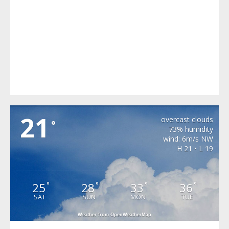
MIHAILENI
21
overcast clouds
°
73% humidity
wind: 6m/s NW
H 21 • L 19
25
28
33
36
°
°
°
°
SAT
SUN
MON
TUE
Weather from OpenWeatherMap