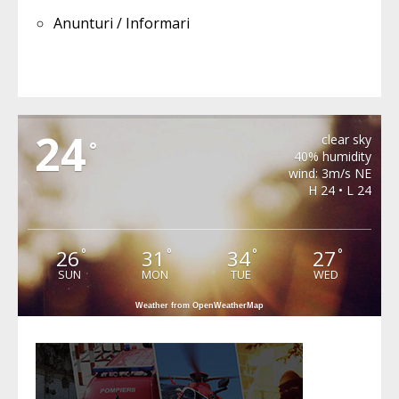
Anunturi / Informari
MIHAILENI
24
clear sky
°
40% humidity
wind: 3m/s NE
H 24 • L 24
26
31
34
27
°
°
°
°
SUN
MON
TUE
WED
Weather from OpenWeatherMap