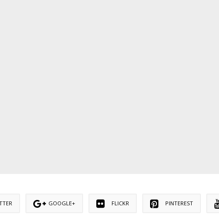
TTER
GOOGLE+
FLICKR
PINTEREST