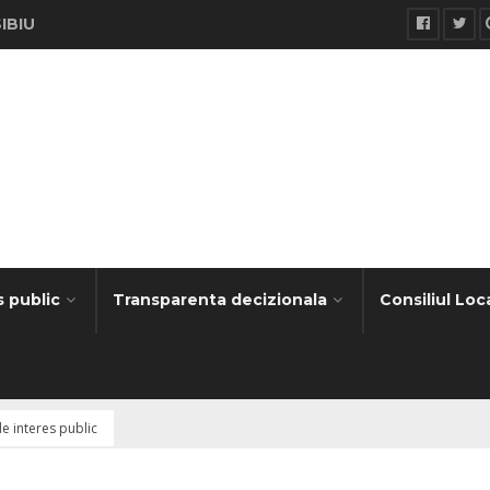
SIBIU
s public
Transparenta decizionala
Consiliul Loc
e interes public