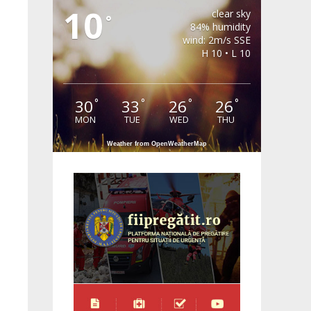
10
clear sky
°
84% humidity
wind: 2m/s SSE
H 10 • L 10
30
33
26
26
°
°
°
°
MON
TUE
WED
THU
Weather from OpenWeatherMap