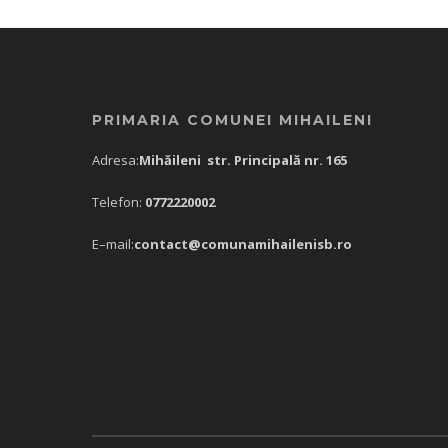
PRIMARIA COMUNEI MIHAILENI
Adresa:
Mihăileni str. Principală nr. 165
Telefon:
0772220002
E–mail:
contact@comunamihailenisb.ro