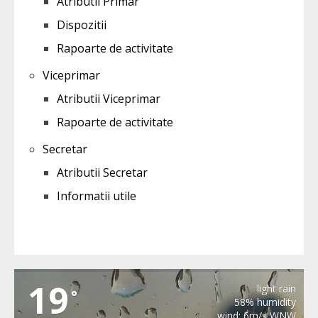
Atributii Primar
Dispozitii
Rapoarte de activitate
Viceprimar
Atributii Viceprimar
Rapoarte de activitate
Secretar
Atributii Secretar
Informatii utile
MIHAILENI
19
light rain
°
58% humidity
wind: 6m/s WNW