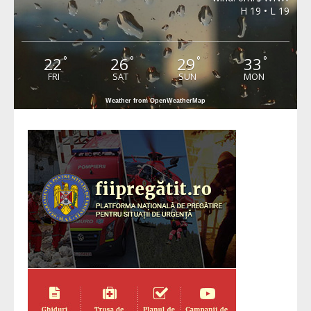
H 19 • L 19
22
26
29
33
°
°
°
°
FRI
SAT
SUN
MON
Weather from OpenWeatherMap